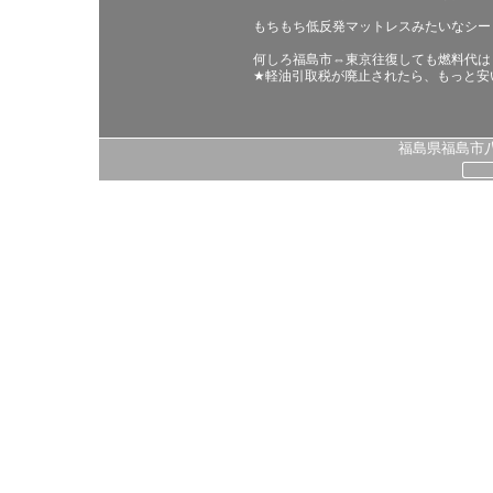
もちもち低反発マットレスみたいなシー
何しろ福島市⇔東京往復しても燃料代は
★軽油引取税が廃止されたら、もっと安
福島県福島市八島