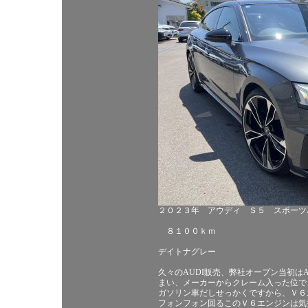
２０２３年 アウディ Ｓ５ スポーツ
８１００ｋｍ
デイトナグレー
久々のAUDI販売、弊社オープン当初は
まい、メーカーからクレーム入った位で
ガソリン車だしせっかくですから、Ｖ６
フォンフォン回るこのＶ６エンジンは気