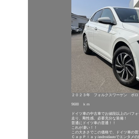
２０２３年 フォルクスワーゲン ポロ
9600 ｋｍ
ドイツ車の中古車でお値段以上のパフォ
走り、剛性感、必要充分な装備！
普通にドイツ車の普通！！
これが凄い！！
この大きさでこの価格で、ドイツ車の普
ＣａｐＰｌａｙ/androidautoでエンタ