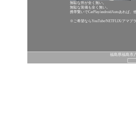
無駄な所が全く無い。
無駄な装備も全く無い。
携帯繋いでCarPlay/androidAutoあ
※ご希望ならYouTube/NETFLIX/ア
福島県福島市八島