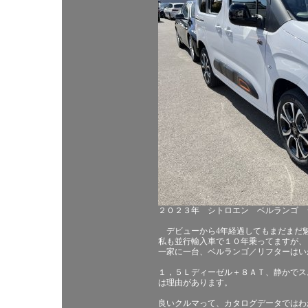
２０２３年 シトロエン ベルランゴ 
デビューから4年経過してもまだまだ
私も並行輸入車で１０年乗ってますが、
一家に一台、ベルランゴ／リフターはい
１，５Ｌディーゼル＋８ＡＴ、静かでス
は理由があります。
良いクルマって、カタログデータではわ