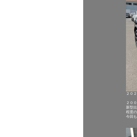
２０２
２００
新型出
程度の
今回も