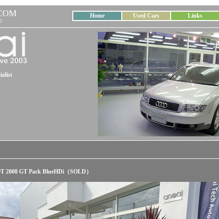
COM
Home
Used Cars
Links
2
alist
T 2008 GT Pack BlueHDi（SOLD）