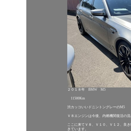
２０１８年 BMW M5
11500Km
渋カッコいいドニントングレーのM5
Ｖ８エンジンは今後、内燃機関復活の流
ここに来てＶ８、Ｖ１０、Ｖ１２、良き
きています。