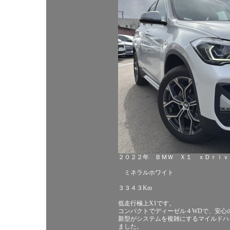
２０２２年 ＢＭＷ Ｘ１ ｘＤｒｉｖ
ミネラルホワイト
３３４３Km
低走行極上X1です。
コンパクトでディーゼル４WDで、安心
新型がシステムを複雑にするマイルドハ
ました。