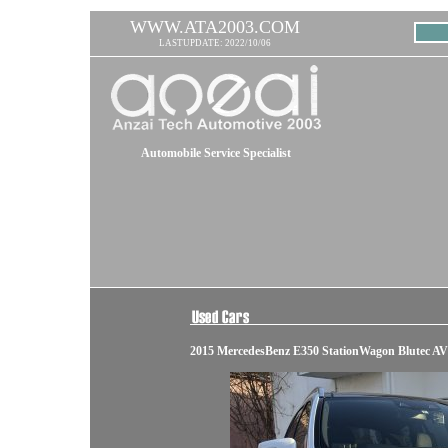
WWW.ATA2003.COM
LASTUPDATE: 2022/10/06
Automobile Service Specialist
2015 MercedesBenz E350 StationWagon Blutec AV