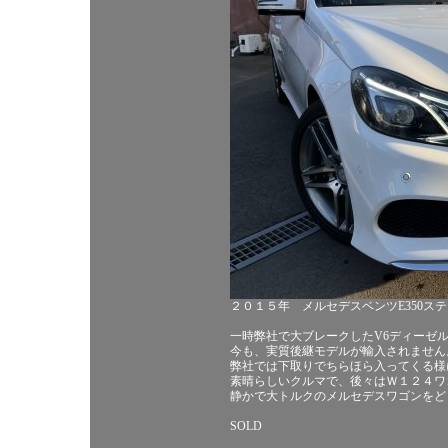
２０１５年 メルセデスベンツE350ス
一時弊社で大ブレークしたV6ディーゼ
今も、実質後継モデルが輸入されません
弊社では下取りでちらほら入ってくる様
素晴らしいクルマで、後々はＷ１２４
静かで大トルクのメルセデスワゴンをど
SOLD