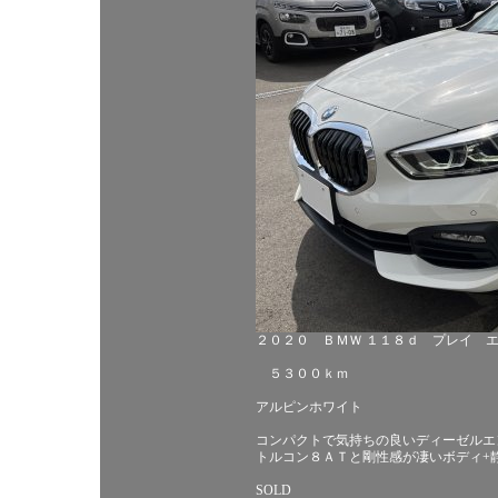
２０２０ ＢＭＷ １１８ｄ プレイ 
５３００ｋｍ
アルピンホワイト
コンパクトで気持ちの良いディーゼルエ
トルコン８ＡＴと剛性感が凄いボディ+
SOLD