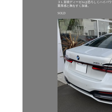
３Ｌ直噴ディーゼルは恐ろしくハイパワ
重厚感と胸をすく加速。
SOLD