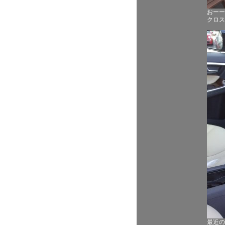
おーー
クロス
最近の