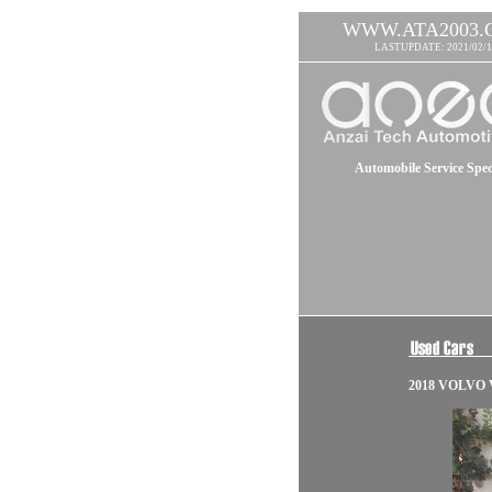
WWW.ATA2003.
LASTUPDATE: 2021/02/1
Automobile Service Speci
2018 VOLVO V