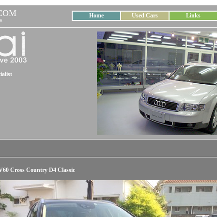
COM
Home
Used Cars
Links
6
alist
60 Cross Country D4 Classic