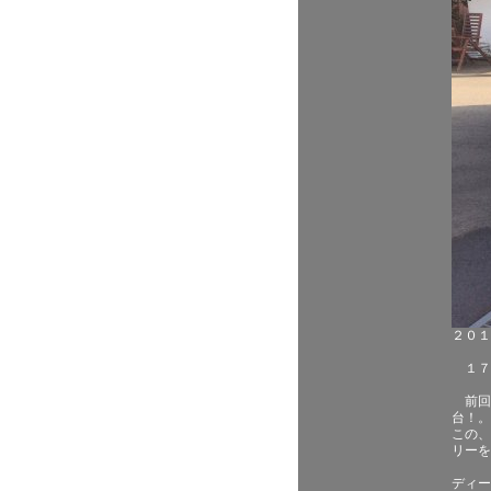
２０１
１７
前回販
台！。
この、
リーを
ディー