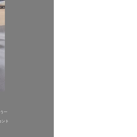
もう一
カント