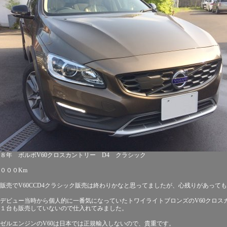
８年 ボルボV60クロスカントリー D4 クラシック
０００Km
売でV60CCD4クラシック販売は終わりかなと思ってましたが、心残りがあって
デビュー当時から個人的に一番気になっていたトワイライトブロンズのV60クロス
１台も販売していないので仕入れてみました。
ゼルエンジンのV60は日本では正規輸入しないので、貴重です。