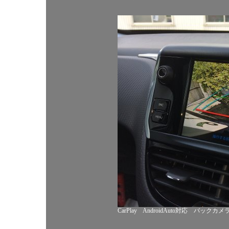
CarPlay AndroidAuto対応 バッ