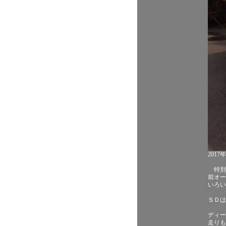
201
特別
前オー
いろい
ＳＤは
ディー
走りも