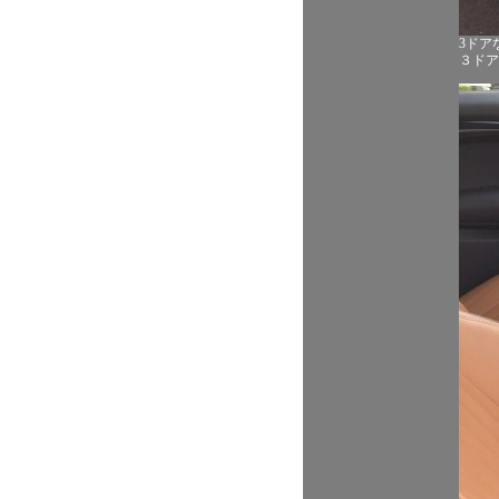
3ドア
３ドア