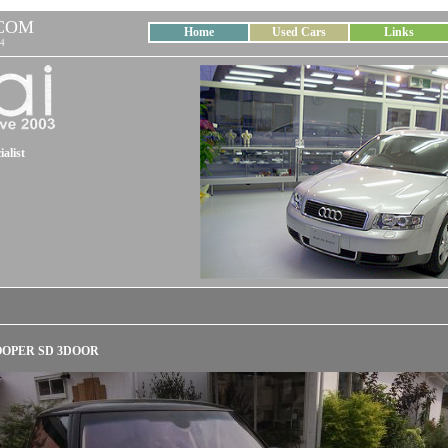
COM
Home
Used Cars
Links
4
alist
COOPER SD 3DOOR