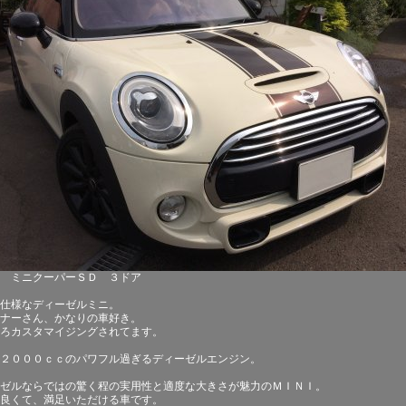
7年 ミニクーパーＳＤ ３ドア
仕様なディーゼルミニ。
ナーさん、かなりの車好き。
ろカスタマイジングされてます。
２０００ｃｃのパワフル過ぎるディーゼルエンジン。
ゼルならではの驚く程の実用性と適度な大きさが魅力のＭＩＮＩ。
良くて、満足いただける車です。