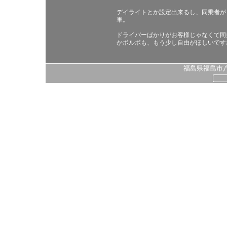
デイライトとか設定出来るし、同乗者が
車。
ドライバーばかりがお客様じゃなくて同
かボルボも、もう少し自由がほしいです
福島県福島市八島