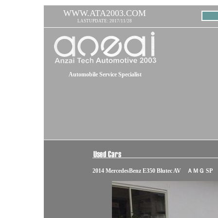
WWW.ATA2003.COM
LASTUPDATE: 2017/11/28
Automobile Service Specialist
2014 MercedesBenz E350 Blutec AV ＡＭＧ SP