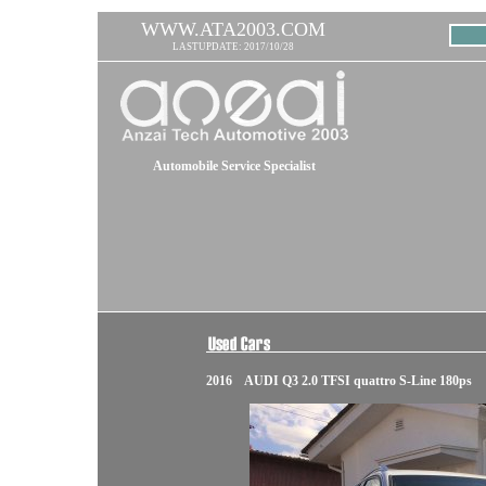
WWW.ATA2003.COM
LASTUPDATE: 2017/10/28
Automobile Service Specialist
2016 AUDI Q3 2.0 TFSI quattro S-Line 180ps