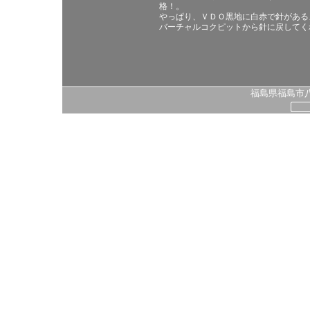
格！。
やっぱり、ＶＤＯ黒地に白赤で針がある
バーチャルコクピットから針に戻してく
福島県福島市八島