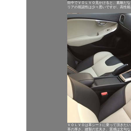
街中でＶＯＬＶＯ見かけると、素敵だな
リアの視認性は少々悪いですが、高性能
ＶＯＬＶＯは革シートに乗って頂きたい
革の厚さ、縫製の丈夫さ、質感は文句な