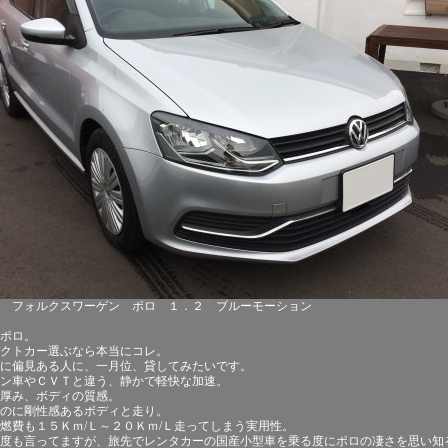
5年 フォルクスワーゲン ポロ １．２ ブルーモーション
ポロ。
クトカー選ぶなら本当にコレ。
に偏見ある人に、一月位、貸してみたいです。
ン車やＣＶＴと違う、静かで軽快な加速。
厚み、ボディの質感。
のに剛性感あるボディと走り。
燃費も１５Ｋｍ/Ｌ～２０Ｋｍ/Ｌ走ってしまう実用性。
度も言ってますが、旅先でレンタカーの国産小型車を乗る度にポロの凄さを思い知