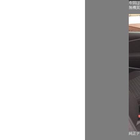
今回は
無機質
純正ナ