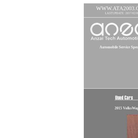
WWW.ATA2003.
LASTUPDATE: 2017/02/0
Automobile Service Speci
2015 VolksW