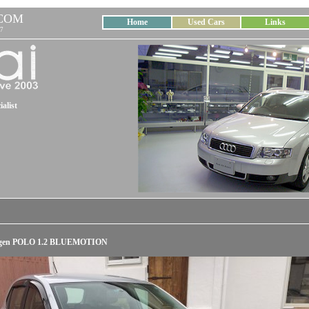
COM
Home
Used Cars
Links
7
alist
agen POLO 1.2 BLUEMOTION