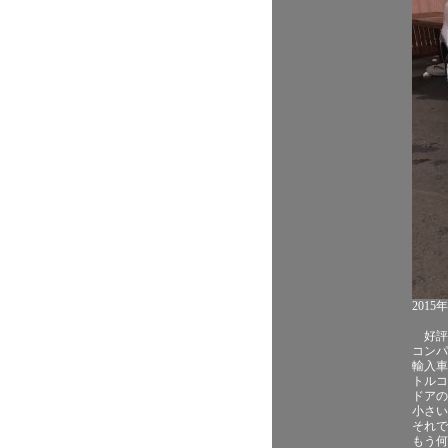
201
好評
コンパ
輸入車
トルコ
ドアの
小さい
それで
もう何