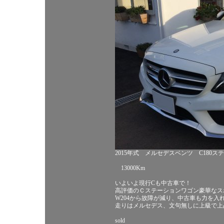
2015年式 メルセデスベンツ C180
13000Km
いよいよ現行Cも中古車で！
高評価のＣステーションワゴン豪華なス
W204から故障が減り、中古車も力を入
走りはメルセデス、文句無しに上級で上
sold