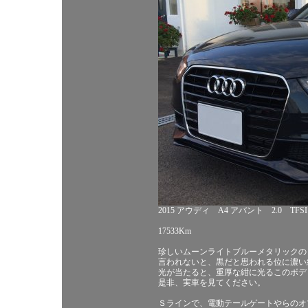
2015 アウディ A4 アバント 2.0 TFS
17533Km
珍しいムーンライトブルーメタリックの
言われないと、黒だと思われる位に濃い
光が当たると、重厚な紺に光るこのボデ
是非、実車を見てください。
Ｓラインで、電動テールゲートやらのオ