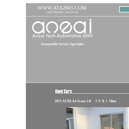
WWW.ATA2003.COM
LASTUPDATE: 2016/07/20
Automobile Service Specialist
2015 AUDI A4 Avant 2.0 ＴＦＳＩ Sline