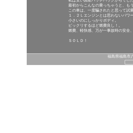
私は安い国産ハッチバックからでし
最初からこんなの乗っちゃうと、も
この車は、一度騙されたと思って試
１．２Ｌエンジンとは思わないパワ
小さいのにしっかりボディ。
ビックリするほど燃費良し！。
燃費、軽快感、万が一事故時の安全
ＳＯＬＤ！
福島県福島市八島