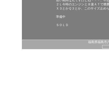
短い期間なんですけどね・・・、不
２Ｌ今時のエンジンと８速ＡＴで燃
Ｘ３とかＱ３とか、このサイズ止め
準備中
ＳＯＬＤ
福島県福島市八島