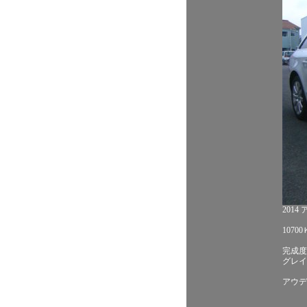
201
1070
完成度
グレ
アウデ