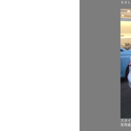
ＳＯＬ
スタイ
実用最