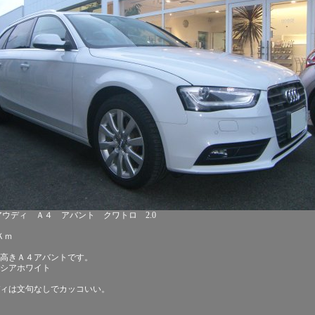
4 アウディ Ａ４ アバント クワトロ 2.0
0Ｋｍ
高きＡ４アバントです。
イシアホワイト
ィは文句なしでカッコいい。