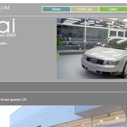
COM
Home
Used Cars
Links
7
alist
Avant quattro 2.0