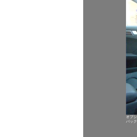
オプシ
バック