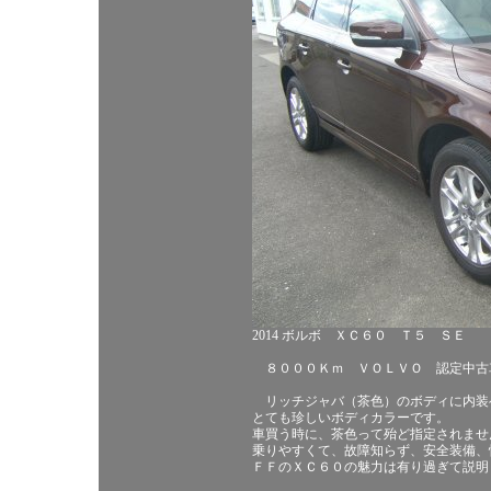
2014 ボルボ ＸＣ６０ Ｔ５ ＳＥ
８０００Ｋｍ ＶＯＬＶＯ 認定中古
リッチジャバ（茶色）のボディに内装
とても珍しいボディカラーです。
車買う時に、茶色って殆ど指定されませ
乗りやすくて、故障知らず、安全装備、
ＦＦのＸＣ６０の魅力は有り過ぎて説明