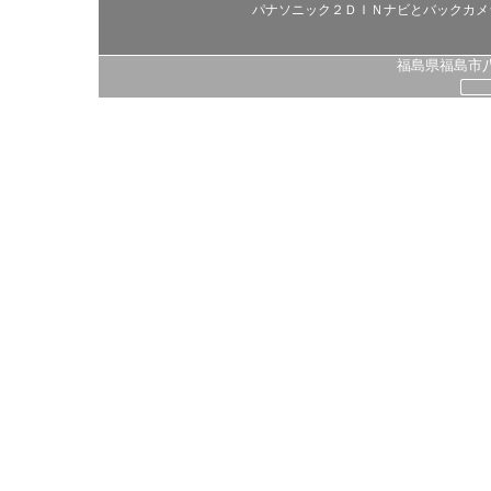
パナソニック２ＤＩＮナビとバックカメ
福島県福島市八島