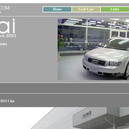
COM
Home
Used Cars
Links
8
alist
 DS5 Chic