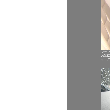
クラブ
お洒落
インダ