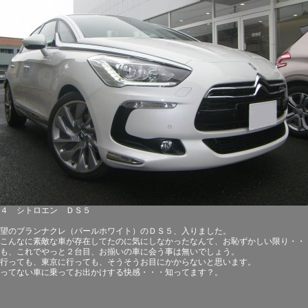
４ シトロエン ＤＳ５
望のブランナクレ（パールホワイト）のＤＳ５、入りました。
こんなに素敵な車が存在してたのに気にしなかったなんて、お恥ずかしい限り・・
も、これでやっと２台目、お揃いの車に会う事は無いでしょう。
行っても、東京に行っても、そうそうお目にかからないと思います。
ってない車に乗ってお出かけする快感・・・知ってます？。