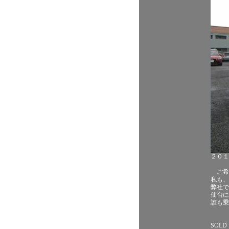
２０１
ご希
私も、
弊社で
仙台に
誰も乗
SOLD