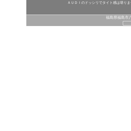
ＡＵＤＩのドッシリでタイト感は堪りま
福島県福島市八島