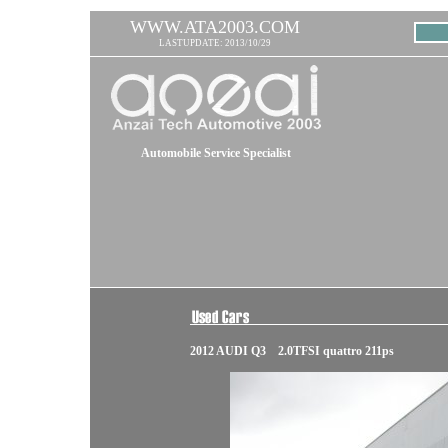
WWW.ATA2003.COM
LASTUPDATE: 2013/10/29
Automobile Service Specialist
2012 AUDI Q3 2.0TFSI quattro 211ps