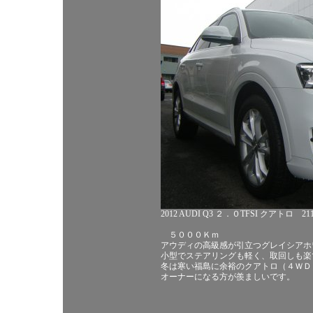
2012 AUDI Q3 ２．０TFSI クアトロ 2
５０００Ｋｍ
アウディの高級感が引立つグレイシアホ
小型でステアリングも軽く、取回しも楽
冬は寒い福島に余裕のクアトロ（４ＷＤ
オーナーになる方が羨ましいです。