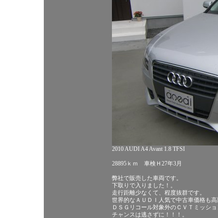
2010 AUDI A4 Avant 1.8 TFSI
28895ｋｍ 車検Ｈ27年3月
弊社で販売した車両です。
下取りで入りました！。
走行距離少なくて、程度抜群です。
世界的なＡＵＤＩ人気で中古車価格も高
ＤＳＧリコール対象外のＣＶＴミッショ
チャンスは逃さずに！！！。