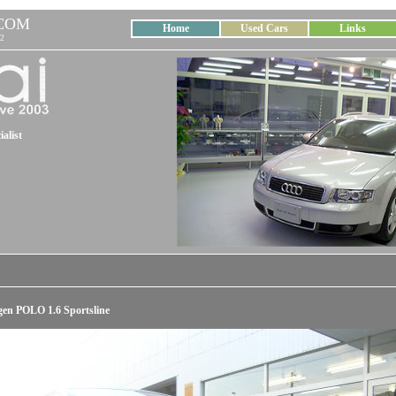
COM
Home
Used Cars
Links
2
alist
en POLO 1.6 Sportsline