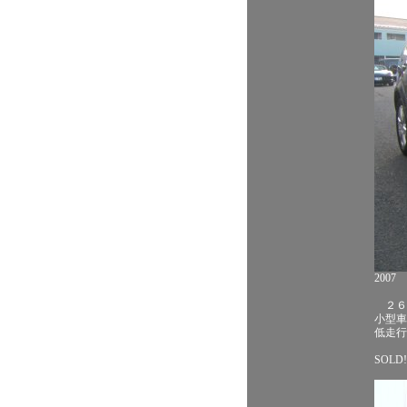
200
２６
小型車
低走行
SOLD!