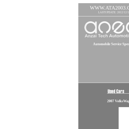
WWW.ATA2003.
LASTUPDATE: 2012/12/1
Automobile Service Speci
2007 VolksWag