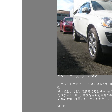
２０１１年 ボルボ XC６０
ホワイトボディ！ １０７９５Km HD
数！！。
SUV欲しいけど、燃費考えると４WD
それならXC60！、軽快な走りと目線の
VOLVOのFFは雪でも、とても安定し
SOLD