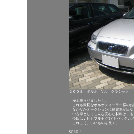
２００８ ボルボ V70 クラシック
極上車入りました！。
これも親切なボルボディーラー様のお
なかなかオークションに良質車が出な
中古車としてこんな安心な材料は、も
今回はナビもフルセグTVもバックカ
これこそ、いいものを長く。
SOLD!!