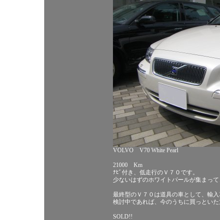
VOLVO V70 White Pearl
21000 Km
ﾅﾋﾞ付き、低走行のＶ７０です。
少ないはずのホワイトパールが集まって
最終型のＶ７０は道具の車として、輸入
検討中であれば、今のうちに買っといた
SOLD!!