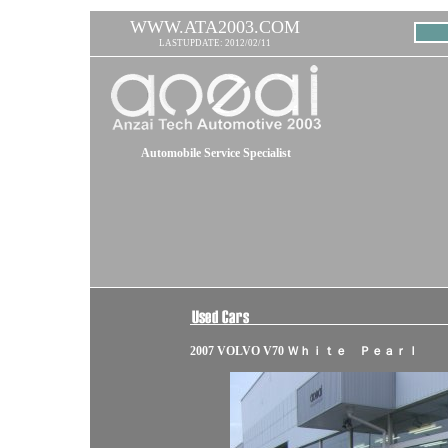
WWW.ATA2003.COM
LASTUPDATE: 2012/02/11
Automobile Service Specialist
2007 VOLVO V70 Ｗｈｉｔｅ Ｐｅａｒｌ