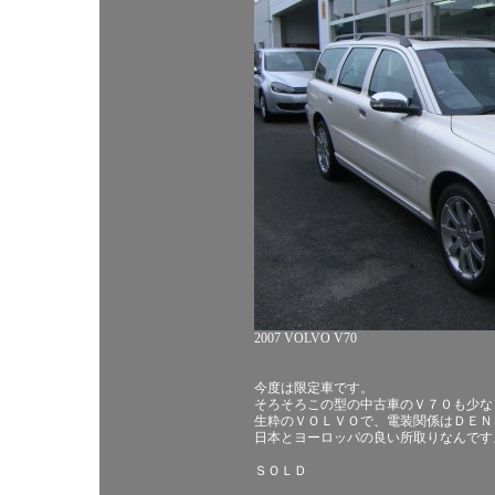
2007 VOLVO V70
今度は限定車です。
そろそろこの型の中古車のＶ７０も少な
生粋のＶＯＬＶＯで、電装関係はＤＥＮ
日本とヨーロッパの良い所取りなんです
ＳＯＬＤ