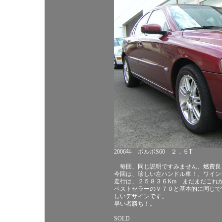
2006年 ボルボS60 ２．５T
毎回、同じ説明ですみません、燃費良
今回は、珍しい左ハンドル車！、ワイン
走行は、２５８３６Km まだまだこれ
ベストセラーのＶ７０と基本的に同じで
しいデザインです。
早い者勝ち！。
SOLD