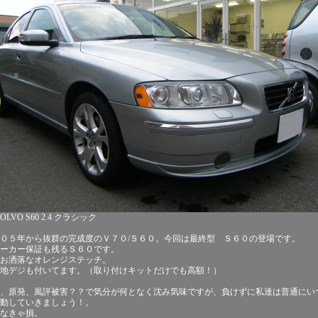
VOLVO S60 2.4 クラシック
０５年から抜群の完成度のＶ７０/Ｓ６０。今回は最終型 Ｓ６０の登場です。
ーカー保証も残るＳ６０です。
お洒落なオレンジステッチ。
地デジも付いてます。（取り付けキットだけでも高額！）
、原発、風評被害？？で気分が何となく沈み気味ですが、負けずに私達は普通にい
動していきましょう！。
なきゃ損。