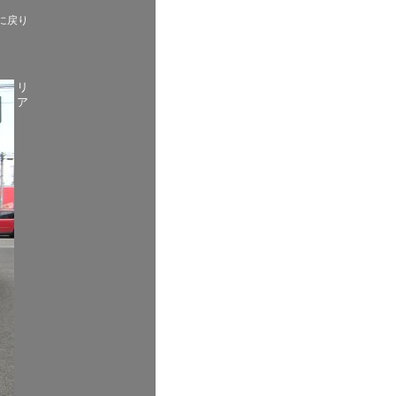
に戻り
リ
ア