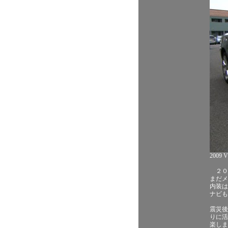
2009 
２０
まだメ
内装は
ナビも
震災後
りに活
楽しま