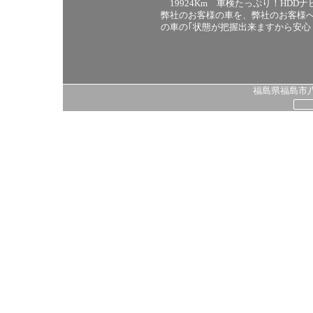
19924Km 車検たっぷり！HDD
弊社のお客様の車を、弊社のお客様
の車の｢状態が把握出来ますから安
福島県福島市八島