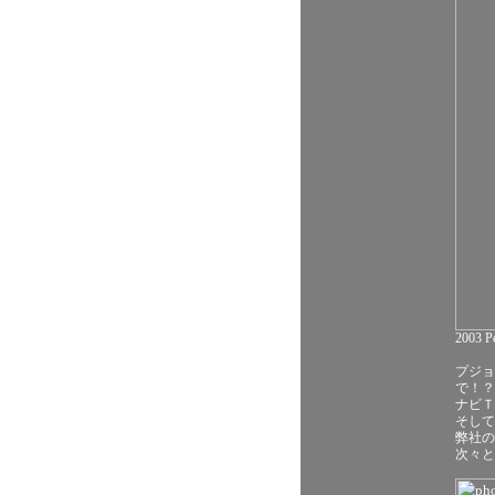
2003 Pe
プジョ
で！？
ナビＴ
そして
弊社の
次々と