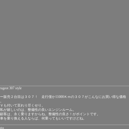
ugeot 307 style
ー販売２台目は３０７！ 走行僅か11000Ｋｍの３０７がこんなにお買い得な価格
。
Ｖも付いて至れり尽くせり。
私が嬉しいのは、整備性の良いエンジンルーム。
顧客は、永く乗りますからね。整備性の良さ！がポイントです。
車を乗り換える人ならば、何乗ってもいいですけどね。