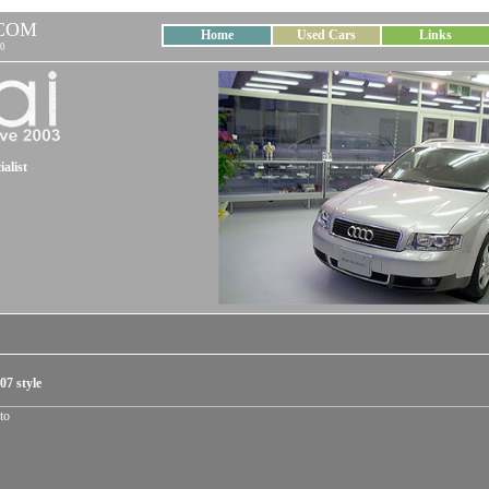
COM
Home
Used Cars
Links
0
alist
07 style