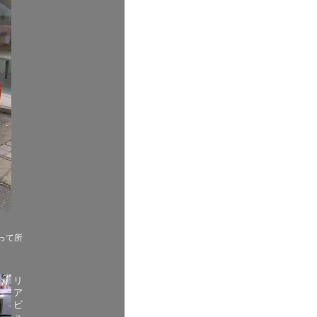
って所
リ
ア
ビ
ュ