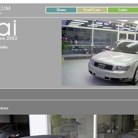
COM
Home
Used Cars
Links
4
alist
dster