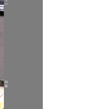
ー
内
装