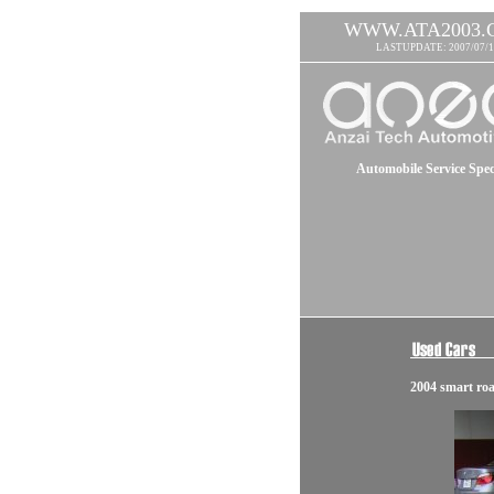
WWW.ATA2003.
LASTUPDATE: 2007/07/1
Automobile Service Speci
2004 smart roa