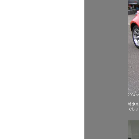
2004 sm
希少車
でしょ