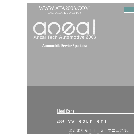
WWW.ATA2003.COM
LASTUPDATE: 2005/01/10
Automobile Service Specialist
2000 ＶＷ ＧＯＬＦ ＧＴＩ
またまたＧＴＩ ５Ｆマニュアル。