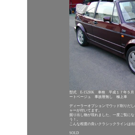
型式 E-152HK 車検 平成１７年５
ートベージュ 事故暦無し 極上車
ディーラーオプションでウッド削りだし
ャーが付いてます。
掘り出し物が現れました、一度ご覧にな
う！。
こんな程度の良いクラシックラインは出
SOLD