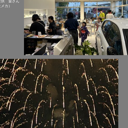
提供 畠さん
社メカ）