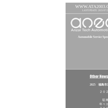
WWW.ATA2003.
LASTUPDATE: 2025/07/2
Automobile Service Speci
2025 福島
２０
駐車
年々