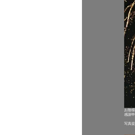
お陰様
感謝申
写真提