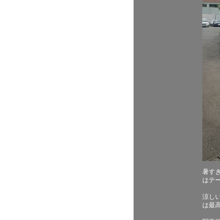
暑す
はテ
涼し
は最