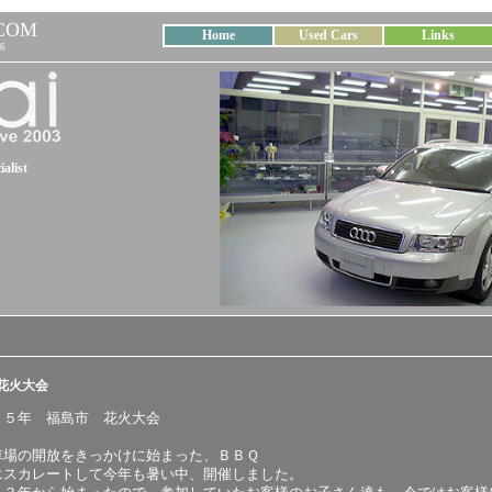
COM
Home
Used Cars
Links
6
alist
市花火大会
２５年 福島市 花火大会
場の開放をきっかけに始まった、ＢＢＱ
エスカレートして今年も暑い中、開催しました。