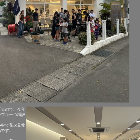
ぎるので、今年
ーブル一つ増設
い中で花火見物
高です。