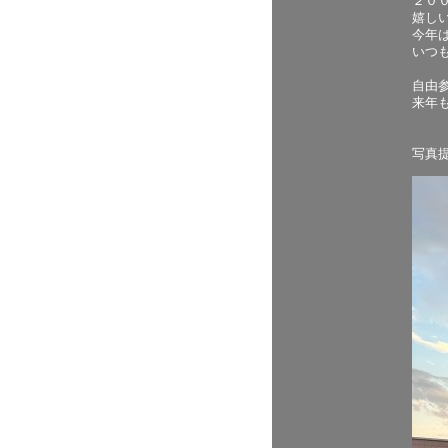
２０
嬉し
今年
いつ
自由
来年
写真