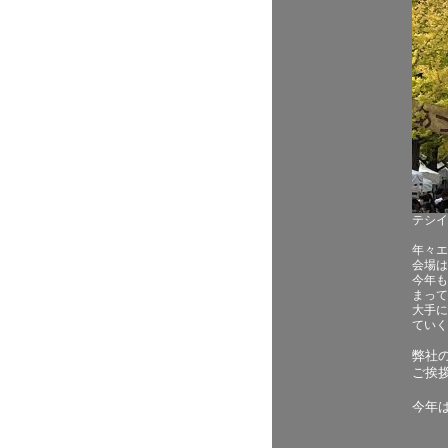
テシイ
年々エ
会場は
今年も
まって
大手に
ていく
弊社
ご挨
今年