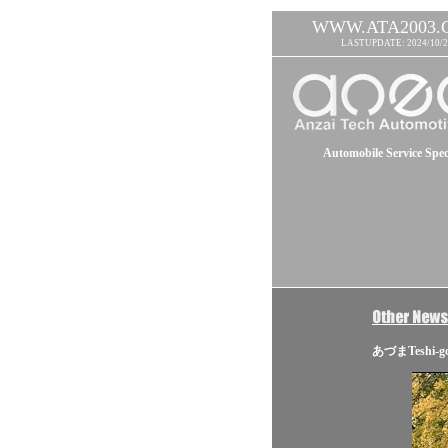
WWW.ATA2003.
LASTUPDATE: 2024/10/2
Automobile Service Speci
あづまTeshi-g