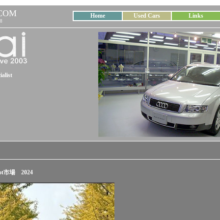
COM
Home
Used Cars
Links
8
alist
ot市場 2024