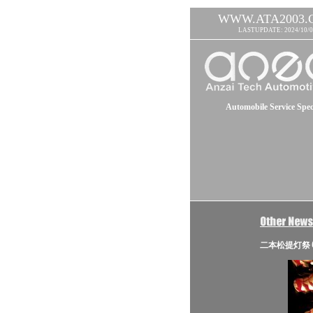
WWW.ATA2003.
LASTUPDATE: 2024/10/0
Automobile Service Speci
二本松提灯祭り 