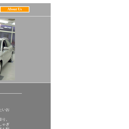
About Us
たいお
祭り。
しゃぎ