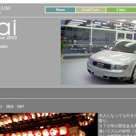
COM
Home
Used Cars
Links
5
alist
2024 5/6/7
大人になっても行き
祭り。
３７０年の歴史ある
速いリズムの砂切（