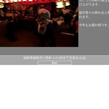
り）で竹田町の急な
け上がります。
提灯祭りが終わると
れます。
今年もお疲れ様です
福島県福島市八島町 4-22(岩谷下交差点そば)