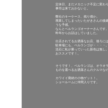
定休日、まだメカニック不足に変わ
事市は来ておかないと。
弊社のキーケース、残り僅か。
廃業してしまったいたがきさんの後
うな予感。
なんとベルランゴオーナーさんです
昨年からお話はしていました。
出店されてるお洒落なお店、後ろに
駐車場にも、ベルランゴが・・・・
流石に私が乗っていった新色は無し
おススメです！。
そうです！、ベルランゴは、オラオ
ものを選べるお洒落さんのクルマな
カワイイ廃材の小物ゲット！。
ショールームに仲間入りです。