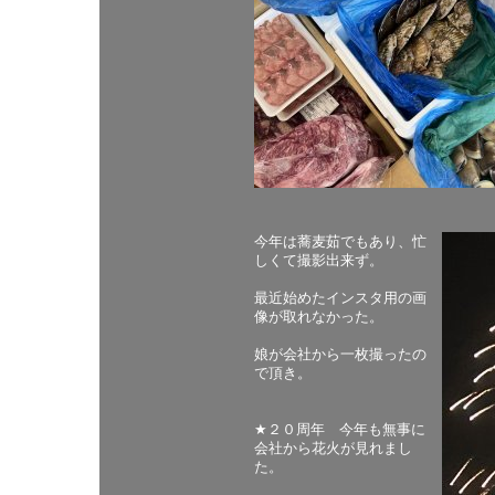
今年は蕎麦茹でもあり、忙
しくて撮影出来ず。
最近始めたインスタ用の画
像が取れなかった。
娘が会社から一枚撮ったの
で頂き。
★２０周年 今年も無事に
会社から花火が見れまし
た。