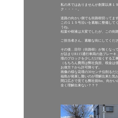
私の木ではありませんが創業以来１
ク・・・・。
道路の向かい側でも街路樹切ってま
この１１５号沿いを素敵に整備して
うね。
枯葉や樹液は大変でしたが、この街
ご担当者さん、素敵な街にしてくだ
その後…目印（街路樹）が無くなっ
が詰まりR115通行車両の急ブレー
壇のブロックを少しだけ短くする工
（もちろん費用は弊社負担、税金は
お偉方？から許可降りず。
画像の様な花壇の30センチ位削るだ
福島が発展し難いのが理解出来た気
間口広さで見ても弊社前8m、向かい
全く理解出来ない？？？