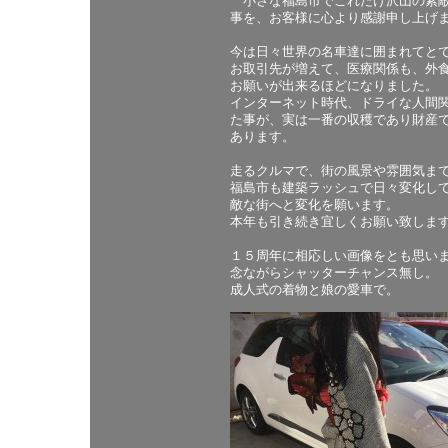
小さな福島市でこれだけ沢山の素敵
事を、お客様に心より感謝申し上げ
今は日々世界の名車達に囲まれてと
お取引先が増えて、医療関係も、外
お願いが出来るほどになりました。
インターネット時代、ドライな人間
た事が、実は一番の収穫であり財産
あります。
走るクルマで、街の風景や雰囲気ま
福島市も建築ラッシュで日々変化し
敵な街へと変化を願います。
本年も引き続き宜しくお願い致しま
１５周年に相応しい画像をとも思い
念ながらシャッターチャンス無し。
成人式の着物と娘の愛車で。