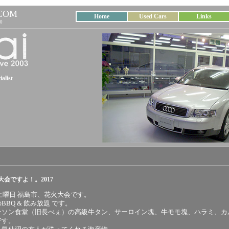
COM
Home
Used Cars
Links
0
alist
会ですよ！。2017
9 土曜日 福島市、花火大会です。
BBQ & 飲み放題 です。
テソン食堂（旧長べぇ）の高級牛タン、サーロイン塊、牛モモ塊、ハラミ、カ
です。