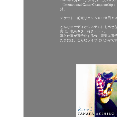
2010年９月16日アメリカ・カンザス｢39th 
「International Guitar Ch
賞。
チケット 前売り￥２５００当日￥
どんなオーディオシステムにも出せ
実は、私もギター弾き・・・。
車と仕事が電子化する分、音楽は電
たまには、こんなライブはいかがで